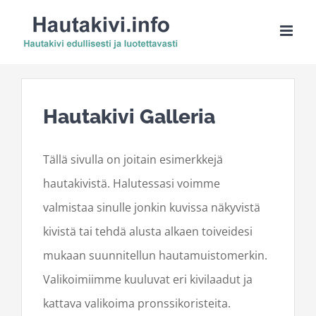
Skip
to
content
Hautakivi Galleria
Tällä sivulla on joitain esimerkkejä
hautakivistä. Halutessasi voimme
valmistaa sinulle jonkin kuvissa näkyvistä
kivistä tai tehdä alusta alkaen toiveidesi
mukaan suunnitellun hautamuistomerkin.
Valikoimiimme kuuluvat eri kivilaadut ja
kattava valikoima pronssikoristeita.