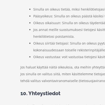
Sinulla on oikeus tietää, miksi henkilötietojas
Pääsyoikeus: Sinulla on oikeus päästä käsiksi 
Oikeus oikaisuun: Sinulla on oikeus täydentää,
Jos annat meille suostumuksesi tietojesi käsi
henkilötietosi poistamista.
Oikeus siirtää tietojasi: Sinulla on oikeus pyytä
kokonaisuudessaan toiselle rekisterinpitäjälle
Oikeus vastustaa: voit vastustaa tietojesi käsi
Jos haluat käyttää näitä oikeuksia, ota meihin yhteyt
Jos sinulla on valitus siitä, miten käsittelemme tieto
tehdä valitus valvontaviranomaiselle (tietosuojavirano
10. Yhteystiedot