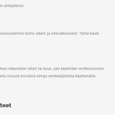
un yhteydessä.
osivustomme toimii oikein ja interaktiivisesti. Tämä koodi
a oleva näkymätön teksti tai kuva, jota käytetään verkkosivuston
a sinusta erinäisiä tietoja verkkojäljitteitä käyttämällä.
steet