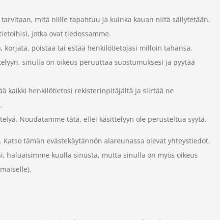
i tarvitaan, mitä niille tapahtuu ja kuinka kauan niitä säilytetään.
tietoihisi, jotka ovat tiedossamme.
 korjata, poistaa tai estää henkilötietojasi milloin tahansa.
ttelyyn, sinulla on oikeus peruuttaa suostumuksesi ja pyytää
ä kaikki henkilötietosi rekisterinpitäjältä ja siirtää ne
.
ttelyä. Noudatamme tätä, ellei käsittelyyn ole perusteltua syytä.
tä. Katso tämän evästekäytännön alareunassa olevat yhteystiedot.
jasi, haluaisimme kuulla sinusta, mutta sinulla on myös oikeus
maiselle).