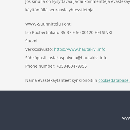
Jos sinulla on kysyttävää ja/tai kommentteja evästek
käyttämällä seuraavia yhteystietoja:
WWW-Suunnittelu Fonti
Iso Roobertinkatu 35-37 E 50 00120 HELSINKI
Suomi
Verkkosivusto:
https://www.hautakivi.info
Sähköposti:
asiakaspalvelu@
hautakivi.info
Phone number: +358400479955
Nämä evästekäytänteet synkronoitiin
cookiedatabase.
www