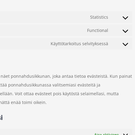
Statistics
Consent
to
Functional
Consent
service
to
Käyttötarkoitus selvityksessä
google-
Consent
service
analytics
to
wordpress
service
sekalaista
 näet ponnahdusikkunan, joka antaa tietoa evästeistä. Kun painat
ttää ponnahdusikkunassa valitsemiasi evästeitä ja
ellään. Voit ottaa evästeet pois käytöstä selaimellasi, mutta
ättä enää toimi oikein.
i
Aina aktiivinen