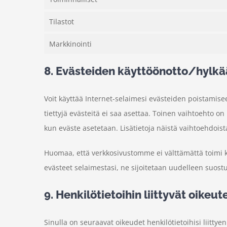
Tilastot
Markkinointi
8. Evästeiden käyttöönotto/hylk
Voit käyttää Internet-selaimesi evästeiden poistamise
tiettyjä evästeitä ei saa asettaa. Toinen vaihtoehto on
kun eväste asetetaan. Lisätietoja näistä vaihtoehdoist
Huomaa, että verkkosivustomme ei välttämättä toimi kun
evästeet selaimestasi, ne sijoitetaan uudelleen suost
9. Henkilötietoihin liittyvät oikeut
Sinulla on seuraavat oikeudet henkilötietoihisi liittyen