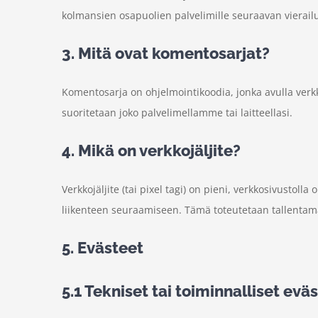
kolmansien osapuolien palvelimille seuraavan vierail
3. Mitä ovat komentosarjat?
Komentosarja on ohjelmointikoodia, jonka avulla verkk
suoritetaan joko palvelimellamme tai laitteellasi.
4. Mikä on verkkojäljite?
Verkkojäljite (tai pixel tagi) on pieni, verkkosivustoll
liikenteen seuraamiseen. Tämä toteutetaan tallentamall
5. Evästeet
5.1 Tekniset tai toiminnalliset evä