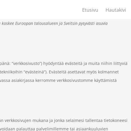
Etusivu
Hautakivi
e koskee Euroopan talousalueen ja Sveitsin pysyvästi asuvia
pänä: “verkkosivusto”) hyödyntää evästeitä ja muita niihin liittyviä
n tekniikoihin “evästeinä”). Evästeitä asettavat myös kolmannet
levassa asiakirjassa kerromme verkkosivustomme käyttämistä
ään verkkosivujen mukana ja jonka selaimesi tallentaa tietokoneesi
to voidaan palauttaa palvelimillemme tai asiaankuuluvien