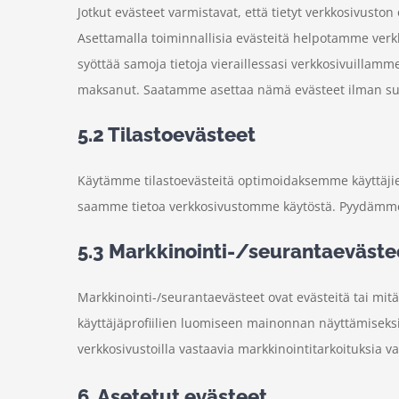
Jotkut evästeet varmistavat, että tietyt verkkosivuston 
Asettamalla toiminnallisia evästeitä helpotamme verkk
syöttää samoja tietoja vieraillessasi verkkosivuillamme
maksanut. Saatamme asettaa nämä evästeet ilman su
5.2 Tilastoevästeet
Käytämme tilastoevästeitä optimoidaksemme käyttäji
saamme tietoa verkkosivustomme käytöstä. Pyydämme l
5.3 Markkinointi-/seurantaeväste
Markkinointi-/seurantaevästeet ovat evästeitä tai mit
käyttäjäprofiilien luomiseen mainonnan näyttämiseksi t
verkkosivustoilla vastaavia markkinointitarkoituksia va
6. Asetetut evästeet