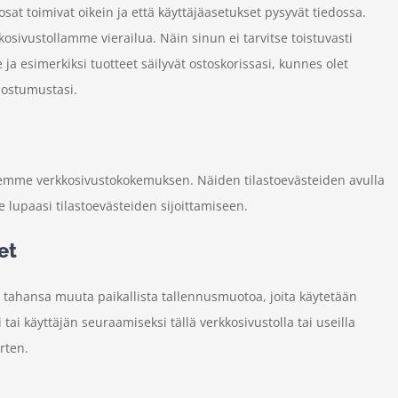
osat toimivat oikein ja että käyttäjäasetukset pysyvät tiedossa.
osivustollamme vierailua. Näin sinun ei tarvitse toistuvasti
 ja esimerkiksi tuotteet säilyvät ostoskorissasi, kunnes olet
ostumustasi.
emme verkkosivustokokemuksen. Näiden tilastoevästeiden avulla
upaasi tilastoevästeiden sijoittamiseen.
et
ä tahansa muuta paikallista tallennusmuotoa, joita käytetään
ai käyttäjän seuraamiseksi tällä verkkosivustolla tai useilla
rten.