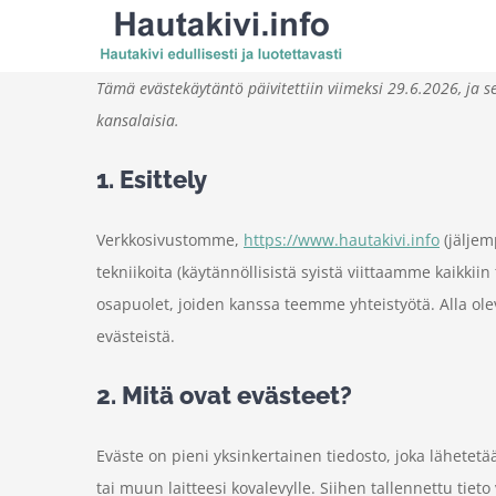
Skip
to
Tämä evästekäytäntö päivitettiin viimeksi 29.6.2026, ja s
content
kansalaisia.
1. Esittely
Verkkosivustomme,
https://www.hautakivi.info
(jäljem
tekniikoita (käytännöllisistä syistä viittaamme kaikkii
osapuolet, joiden kanssa teemme yhteistyötä. Alla o
evästeistä.
2. Mitä ovat evästeet?
Eväste on pieni yksinkertainen tiedosto, joka lähetet
tai muun laitteesi kovalevylle. Siihen tallennettu tie