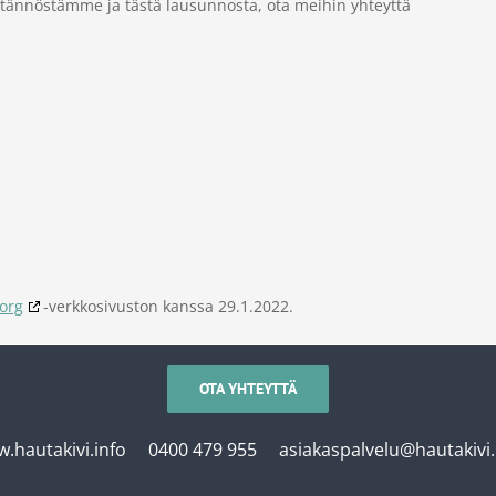
äytännöstämme ja tästä lausunnosta, ota meihin yhteyttä
org
-verkkosivuston kanssa 29.1.2022.
OTA YHTEYTTÄ
.hautakivi.info
0400 479 955
asiakaspalvelu@hautakivi.