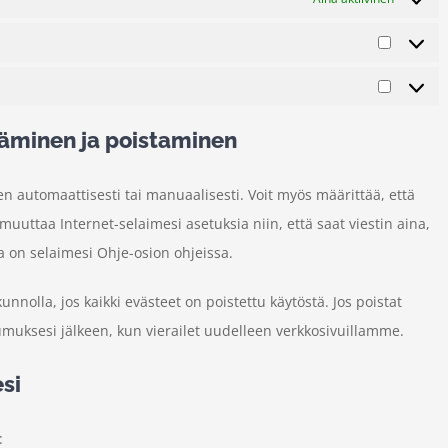
Tilastot
Markkin
ääminen ja poistaminen
en automaattisesti tai manuaalisesti. Voit myös määrittää, että
 muuttaa Internet-selaimesi asetuksia niin, että saat viestin aina,
a on selaimesi Ohje-osion ohjeissa.
nolla, jos kaikki evästeet on poistettu käytöstä. Jos poistat
umuksesi jälkeen, kun vierailet uudelleen verkkosivuillamme.
esi
: